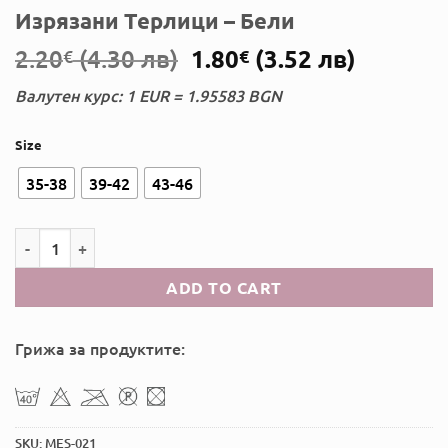
Изрязани Терлици – Бели
Original
Current
2.20
(4.30 лв)
1.80
(3.52 лв)
€
€
price
price
Валутен курс: 1 EUR = 1.95583 BGN
was:
is:
2.20€.
1.80€.
Size
35-38
39-42
43-46
Изрязани Терлици - Бели quantity
ADD TO CART
Грижа за продуктите:
SKU:
MES-021