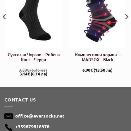
Луксозни Чорапи – Рибена
Компресивни чорапи –
Кост – Черни
MADSOX – Black
3.30
€
(6.45 лв)
6.90
€
(13.50 лв)
Original
Current
3.14
€
(6.14 лв)
price
price
was:
is:
3.30€.
3.14€.
CONTACT US
office@eversocks.net
+359879818378