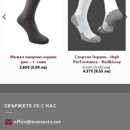
Мъжки памучни чорапи
Спортни Чорапи – High
дюс – т. сиви
Performance – Red&Grey
2.60
€
(5.09 лв)
4.60
€
(9.00 лв)
а
Original
Текущата
4.37
€
(8.55 лв)
price
цена
was:
е:
4.60€.
4.37€.
СВЪРЖЕТЕ СЕ С НАС
office@eversocks.net