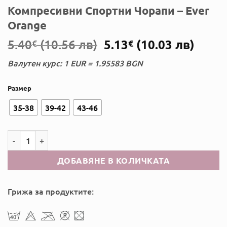
Компресивни Спортни Чорапи – Ever
Orange
Original
Теку
5.40
(10.56 лв)
5.13
(10.03 лв)
€
€
price
цена
Валутен курс: 1 EUR = 1.95583 BGN
was:
е:
5.40€.
5.13€
Размер
35-38
39-42
43-46
количество за Компресивни Спортни Чорапи – Ever Orange
ДОБАВЯНЕ В КОЛИЧКАТА
Грижа за продуктите: