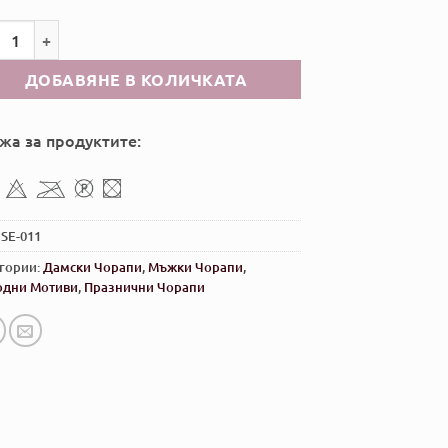
чество за Чорапи с Народни Мотиви - Черно 2
ДОБАВЯНЕ В КОЛИЧКАТА
жа за продуктите:
:
SE-011
гории:
Дамски Чорапи
,
Мъжки Чорапи
,
одни Мотиви
,
Празнични Чорапи