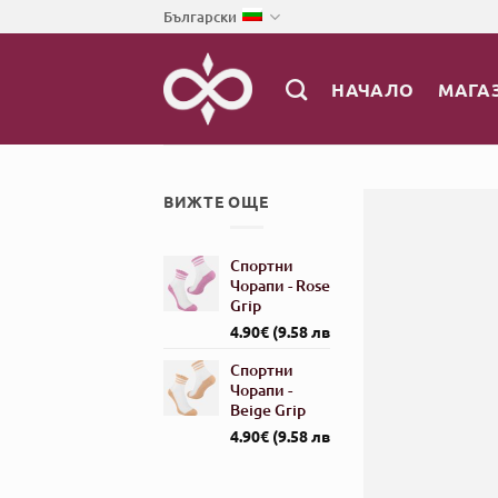
Skip
Български
to
content
НАЧАЛО
МАГА
ВИЖТЕ ОЩЕ
Спортни
Чорапи - Rose
Grip
4.90
€
(9.58 лв)
Спортни
Чорапи -
Beige Grip
4.90
€
(9.58 лв)