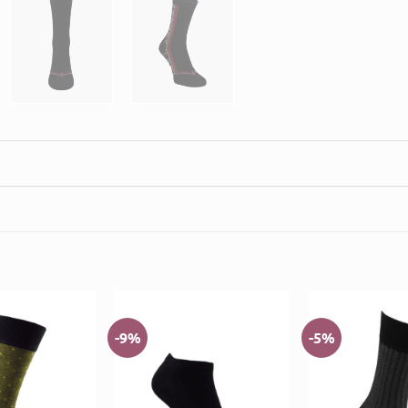
-9%
-5%