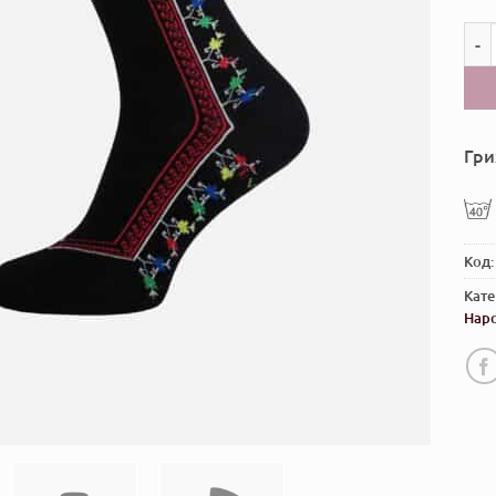
коли
Гри
Код
Кате
Нар