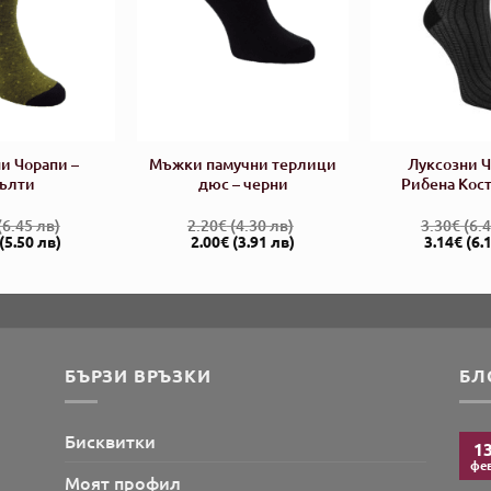
и Чорапи –
Мъжки памучни терлици
Луксозни Ч
ълти
дюс – черни
Рибена Кост
(6.45 лв)
2.20
€
(4.30 лв)
3.30
€
(6.4
al
Текущата
Original
Текущата
Original
(5.50 лв)
2.00
€
(3.91 лв)
3.14
€
(6.
цена
price
цена
price
е:
was:
е:
was:
2.81€.
2.20€.
2.00€.
3.30€.
БЪРЗИ ВРЪЗКИ
БЛ
Бисквитки
1
фев
Моят профил