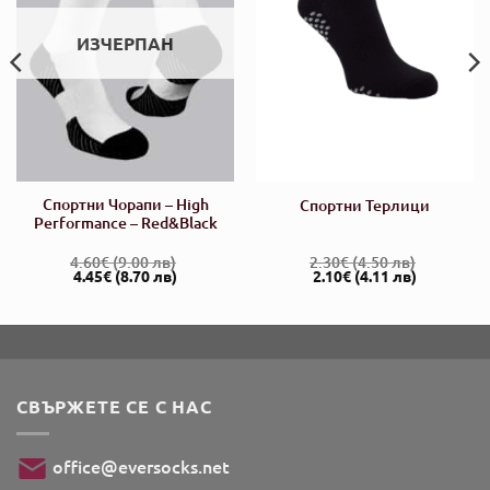
ИЗЧЕРПАН
Спортни Чорапи – High
Спортни Терлици
Performance – Red&Black
4.60
€
(9.00 лв)
2.30
€
(4.50 лв)
а
Original
Текущата
Original
Текущата
4.45
€
(8.70 лв)
2.10
€
(4.11 лв)
price
цена
price
цена
was:
е:
was:
е:
4.60€.
4.45€.
2.30€.
2.10€.
СВЪРЖЕТЕ СЕ С НАС
office@eversocks.net