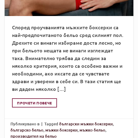
Според проучванията мъжките боксерки са
най-предпочитаното бельо сред силният пол.
Дрехите си винаги избираме доста лесно, но
при бельото нещата не винаги изглеждат
така. Внимателно трябва да следим за
няколко критерия, които са особено важни и
необходими, ако иксате да се чувствате
здрави и уверени в себе си. В тази статия ще
ви дадем няколко […]
ПРОЧЕТИ ПОВЕЧЕ
Публикувано в
|
Tagged
български мъжки боксерки
,
българско бельо
,
мъжки боксерки
,
мъжко бельо
,
производител на бельо