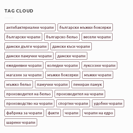
ЕООД
за
въвежда
Какви
иновация
TAG CLOUD
чорапи
в
да
медицинските
носим
изделия
през
с
лятото?
антибактериални чорапи
български мъжки боксерки
подкрепата
на
Министерството
български чорапи
българско бельо
весели чорапи
на
иновациите
дамски дълги чорапи
дамски къси чорапи
и
растежа
дамски памучни чорапи
дамски чорапи
ежедневни чорапи
коледни чорапи
луксозни чорапи
магазин за чорапи
мъжки боксерки
мъжки чорапи
мъжко бельо
памучни чорапи
пениран памук
производител на бельо
производител на чорапи
производство на чорапи
спортни чорапи
удобни чорапи
фабрика за чорапи
факти
чорапи
чорапи на едро
шарени чорапи