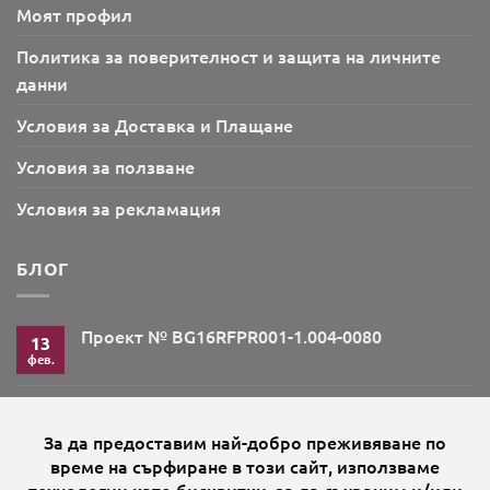
Моят профил
Политика за поверителност и защита на личните
данни
Условия за Доставка и Плащане
Условия за ползване
Условия за рекламация
БЛОГ
Проект № BG16RFPR001-1.004-0080
13
фев.
Няма
коментари
за
Проект
Проект № BG16RFPR001-1.004-0080-C01 „Евър
07
№
Сокс“ ЕООД
BG16RFPR001-
фев.
1.004-
Няма
0080
коментари
Проект № BG16RFPR001-1.003-0606
за
23