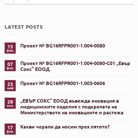
LATEST POSTS
Проект № BG16RFPR001-1.004-0080
13
фев.
Няма
коментари
за
Проект № BG16RFPR001-1.004-0080-C01 „Евър
07
Проект
№
фев.
Сокс“ ЕООД
BG16RFPR001-
Няма
1.004-
коментари
0080
Проект № BG16RFPR001-1.003-0606
за
23
Проект
май
Няма
№
коментари
BG16RFPR001-
за
1.004-
„ЕВЪР СОКС“ ЕООД въвежда иновация в
28
Проект
0080-
№
ное.
медицинските изделия с подкрепата на
C01
BG16RFPR001-
„Евър
Министерството на иновациите и растежа
1.003-
Сокс“
0606
Няма
ЕООД
коментари
Какви чорапи да носим през лятото?
за
17
„ЕВЪР
фев.
Няма
СОКС“
коментари