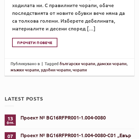
ходилата ни. С правилните чорапи, обаче
последствията от новите обувки вече няма да
са толкова големи. Изберете дебелината,
материалите и десени според […]
ПРОЧЕТИ ПОВЕЧЕ
Публикувано в
|
Tagged
български чорапи
,
дамски чорапи
,
мъжки чорапи
,
удобни чорапи
,
чорапи
LATEST POSTS
Проект № BG16RFPR001-1.004-0080
13
фев.
Няма
коментари
за
Проект № BG16RFPR001-1.004-0080-C01 „Евър
07
Проект