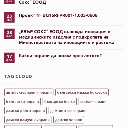
№
фев.
Сокс“ ЕООД
BG16RFPR001-
Няма
1.004-
коментари
0080
Проект № BG16RFPR001-1.003-0606
за
23
Проект
май
Няма
№
коментари
BG16RFPR001-
за
1.004-
„ЕВЪР СОКС“ ЕООД въвежда иновация в
28
Проект
0080-
№
ное.
медицинските изделия с подкрепата на
C01
BG16RFPR001-
„Евър
Министерството на иновациите и растежа
1.003-
Сокс“
0606
Няма
ЕООД
коментари
Какви чорапи да носим през лятото?
за
17
„ЕВЪР
фев.
Няма
СОКС“
коментари
ЕООД
за
въвежда
Какви
иновация
TAG CLOUD
чорапи
в
да
медицинските
носим
изделия
през
с
лятото?
антибактериални чорапи
български мъжки боксерки
подкрепата
на
Министерството
български чорапи
българско бельо
весели чорапи
на
иновациите
дамски дълги чорапи
дамски къси чорапи
и
растежа
дамски памучни чорапи
дамски чорапи