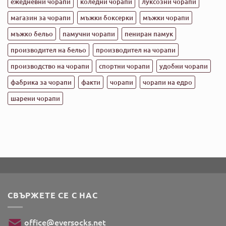
ежедневни чорапи
коледни чорапи
луксозни чорапи
магазин за чорапи
мъжки боксерки
мъжки чорапи
мъжко бельо
памучни чорапи
пениран памук
производител на бельо
производител на чорапи
производство на чорапи
спортни чорапи
удобни чорапи
фабрика за чорапи
факти
чорапи
чорапи на едро
шарени чорапи
СВЪРЖЕТЕ СЕ С НАС
office@eversocks.net